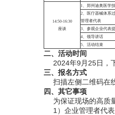
1、
郑州迪奥医学
2、医疗器械体系
管理者代表
1
4
:
5
0-1
6
:
30
座谈
3
、参观企业代表
4
、领导讲话
5
、活动结束
二、活动时间
2024年9月25日，下午
三、报名方式
扫描左侧二维码在
四、其它事项
为保证现场的高质
1）企业管理者代