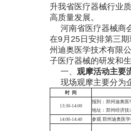
升我省医疗器械行业
高质量发展。
河南省医疗器械商
在9月25日安排第三
州迪奥医学技术有限公
子医疗器械的研发和
一、
观摩活动主要
现场观摩主要分为
时
间
报到
：
郑州迪奥医
13
:
3
0-1
4
:
0
0
地址：郑州经济技
1
4
:
0
0-1
4
:
4
0
参观
郑州迪奥医学