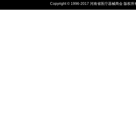
Copyright © 1996-2017 河南省医疗器械商会 版权所有, 