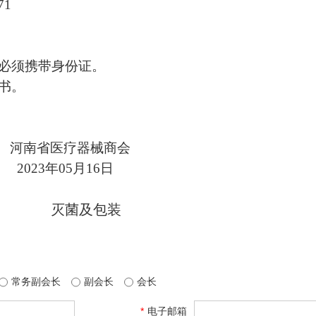
71
员必须携带身份证。
书。
器械商会
2
3
年
05
月
16日
灭菌及包装
常务副会长
副会长
会长
*
电子邮箱