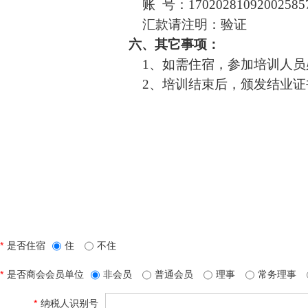
账
号：
17020281092002585
汇款请注明：验证
六
、其它事项：
1、如需住宿，参加培训人
2、培训结束后，颁发结业证
河南省医疗
20
*
是否住宿
住
不住
*
是否商会会员单位
非会员
普通会员
理事
常务理事
*
纳税人识别号