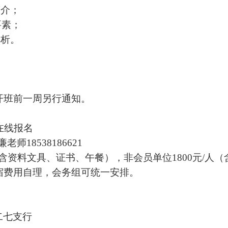
简介；
要素；
解析。
开班前一周另行通知。
在线报名
廉
老师
1
8538186621
人（含资料文具、证书、午餐），非会员单位
18
00元/人
宿费用自理，会务组可统一安排。
二七支行