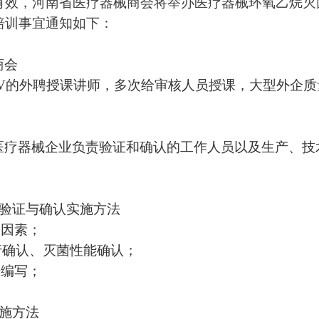
有效
，
河南省医疗器械商会将
举办
医疗器械环氧乙烷灭
培训事宜通知如下：
商会
UV的外聘授课讲师，多次给审核人员授课，大型外企
质
医疗器械企业负责验证和确认的工作人员以及生产、技
验证与确认实施方法
响因素；
行确认
、
灭菌性能确认；
告编写
；
施方法